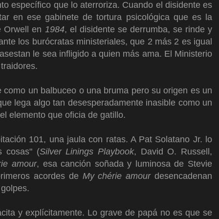
o específico que lo aterroriza. Cuando el disidente es
ar en ese gabinete de tortura psicológica que es la
e Orwell en
1984
, el disidente se derrumba, se rinde y
 ante los burócratas ministeriales, que 2 más 2 es igual
e asestan le sea infligido a quien más ama. El Ministerio
 traidores.
ye como un balbuceo o una bruma pero su origen es un
 que lega algo tan desesperadamente inasible como un
el elemento que oficia de gatillo.
tación 101, una jaula con ratas. A Pat Solatano Jr. lo
s cosas" (
Silver Linings Playbook
, David O. Russell,
rie amour
, esa canción soñada y luminosa de Stevie
 primeros acordes de
My chérie amour
desencadenan
 golpes.
cita y explícitamente. Lo grave de papá no es que se