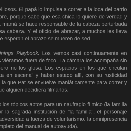
losos. El papá lo impulsa a correr a la loca del barrio
pre, porque sabe que esa chica lo quiere de verdad y
La mamá se hace responsable de la cabeza perturbada
sa cabeza. Y el oficio de abrazar, a muchos les lleva
que esperan el abrazo se mueren de sed.
Linings Playbook.
Los vemos casi continuamente en
os viéramos fuera de foco. La cámara los acompaña sin
 pero no los glosa. Los espacios en los que circulan
a en escena" y haber estado allí, con su rusticidad
 la que Pat se envuelve maniáticamente para correr y
e alguien decidiera filmarlos.
los tópicos aptos para un naufragio fílmico (la familia
r la sagrada institución de "la familia", el personaje
 adversidad a fuerza de voluntarismo, la omnipresencia
ompleto del manual de autoayuda).