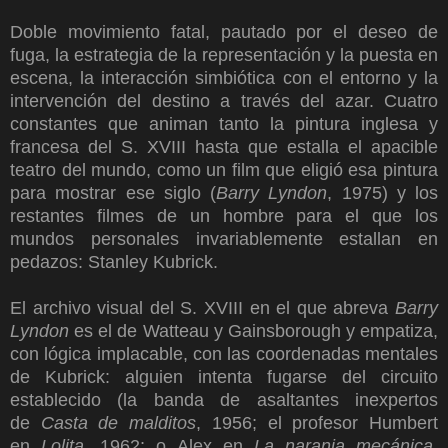
Doble movimiento fatal, pautado por el deseo de
fuga, la estrategia de la representación y la puesta en
escena, la interacción simbiótica con el entorno y la
intervención del destino a través del azar. Cuatro
constantes que animan tanto la pintura inglesa y
francesa del S. XVIII hasta que estalla el apacible
teatro del mundo, como un film que eligió esa pintura
para mostrar ese siglo (
Barry Lyndon
, 1975) y los
restantes filmes de un hombre para el que los
mundos personales invariablemente estallan en
pedazos: Stanley Kubrick.
El archivo visual del S. XVIII en el que abreva
Barry
Lyndon
es el de Watteau y Gainsborough y empatiza,
con lógica implacable, con las coordenadas mentales
de Kubrick: alguien intenta fugarse del circuito
establecido (la banda de asaltantes inexpertos
de
Casta de malditos
, 1956; el profesor Humbert
en
Lolita
, 1962; o Alex en
La naranja mecánica,