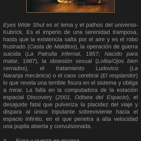
Eyes Wide Shut
es el lema y el pathos del universo-
Kubrick. Es el imperio de una serenidad tramposa,
hasta que la existencia salta por el aire y es el robo
frustrado (
Casta de Malditos
), la operación de guerra
suicida (
La Patrulla infernal
, 1957;
Nacido para
matar
, 1987), la obsesión sexual (
Lolita/Ojos bien
cerrados
), el tratamiento Ludovico (
La
Naranja mecánica
) o el caos cerebral (
El resplandor
)
lo que revela una terrible fisura en el sistema y obliga
a mirar. La falla en la computadora de la estación
espacial Discovery (
2001, Odisea del Espacio
), el
desajuste fatal que pulveriza la placidez del viaje y
dispara al único tripulante sobreviviente hacia el
espacio infinito, en el que penetra a alta velocidad
una pupila abierta y convulsionada.
II. Fuga y puesta en escena