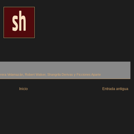
erera Velamazán
,
Robert Walser
,
Shangrila Derivas y Ficciones Aparte
Inicio
Entrada antigua