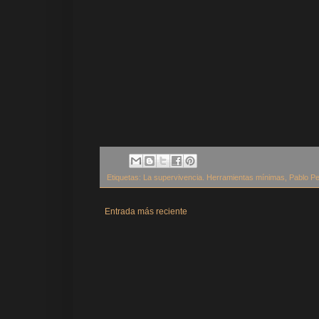
Etiquetas:
La supervivencia. Herramientas mínimas
,
Pablo P
Entrada más reciente