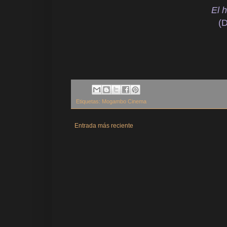
El 
(D
Etiquetas:
Mogambo Cinema
Entrada más reciente