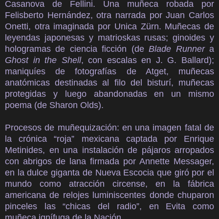
Casanova de Fellini. Una muñeca robada por
Felisberto Hernández, otra narrada por Juan Carlos
Onetti, otra imaginada por Unica Zürn. Muñecas de
leyendas japonesas y matrioskas rusas; ginoides y
hologramas de ciencia ficción (de
Blade Runner
a
Ghost in the Shell
, con escalas en J. G. Ballard);
maniquíes de fotografías de Atget, muñecas
anatómicas destinadas al filo del bisturí, muñecas
protegidas y luego abandonadas en un mismo
poema (de Sharon Olds).
Procesos de muñequización: en una imagen fatal de
la crónica “roja” mexicana captada por Enrique
Metinides, en una instalación de pájaros arropados
con abrigos de lana firmada por Annette Messager,
en la dulce giganta de Nueva Escocia que giró por el
mundo como atracción circense, en la fábrica
americana de relojes luminiscentes donde chuparon
pinceles las “chicas del radio”, en Evita como
muñeca ignífuga de la Nación.