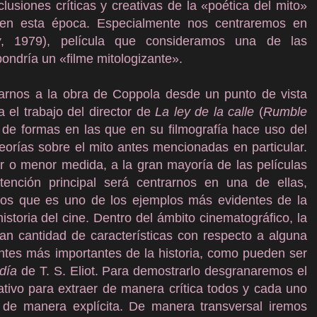
lusiones críticas y creativas de la «poética del mito»
io en esta época. Especialmente nos centraremos en
w
, 1979), película que consideramos una de las
ondría un «filme mitologizante».
arnos a la obra de Coppola desde un punto de vista
 el trabajo del director de
La ley de la calle
(
Rumble
d de formas en las que en su filmografía hace uso del
eorías sobre el mito antes mencionadas en particular.
 o menor medida, a la gran mayoría de las películas
tención principal será centrarnos en una de ellas,
os que es uno de los ejemplos más evidentes de la
historia del cine. Dentro del ámbito cinematográfico, la
an cantidad de características con respecto a alguna
zantes más importantes de la historia, como pueden ser
ldía
de T. S. Eliot. Para demostrarlo desgranaremos el
ativo para extraer de manera crítica todos y cada uno
a de manera explícita. De manera transversal iremos