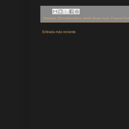
Etiquetas:
[Encuadre] libros
,
Adolfo Monje Justo
,
Francis Ford
Entrada más reciente