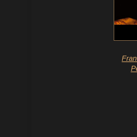
Fran
P