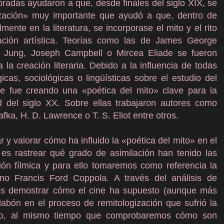
bradas ayudaron a que, desde finales del siglo XIX, se
ización» muy importante que ayudó a que, dentro de
mente en la literatura, se incorporase el mito y el rito
ación artística. Teorías como las de James George
v Jung, Joseph Campbell o Mircea Eliade se fueron
 la creación literaria. Debido a la influencia de todas
icas, sociológicas o lingüísticas sobre el estudio del
 se fue creando una «poética del mito» clave para la
ad del siglo XX. Sobre ellas trabajaron autores como
a, H. D. Lawrence o T. S. Eliot entre otros.
r y valorar cómo ha influido la «poética del mito» en el
 es rastrear qué grado de asimilación han tenido las
ión fílmica y para ello tomaremos como referencia la
cano Francis Ford Coppola. A través del análisis de
mos demostrar cómo el cine ha supuesto (aunque más
slabón en el proceso de remitologización que sufrió la
iglo, al mismo tiempo que comprobaremos cómo son