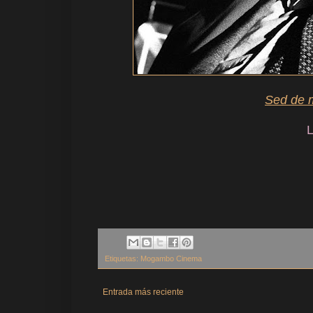
Sed de 
L
Etiquetas:
Mogambo Cinema
Entrada más reciente