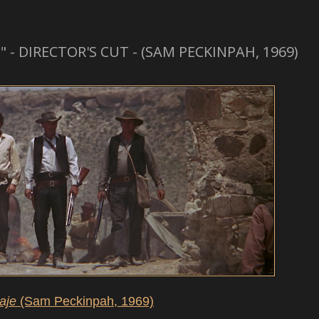
- DIRECTOR'S CUT - (SAM PECKINPAH, 1969)
aje
(Sam Peckinpah, 1969)