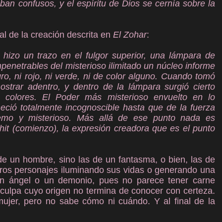
taban confusos, y el espíritu de Dios se cernía sobre la
l de la creación descrita en
El Zohar
:
y hizo un trazo en el fulgor superior, una lámpara de
impenetrables del misterioso ilimitado un núcleo informe
egro, ni rojo, ni verde, ni de color alguno. Cuando tomó
strar adentro, y dentro de la lámpara surgió cierto
s colores. El Poder más misterioso envuelto en lo
neció totalmente incognoscible hasta que de la fuerza
remo y misterioso. Más allá de ese punto nada es
hit (comienzo), la expresión creadora que es el punto
de un hombre, sino las de un fantasma, o bien, las de
tros personajes iluminando sus vidas o generando una
un ángel o un demonio, pues no parece tener carne
ulpa cuyo origen no termina de conocer con certeza.
mujer, pero no sabe cómo ni cuándo.
Y al final de la