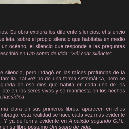
os. Su obra explora los diferente silencios: el silencio
ue leía, sobre el propio silencio que habitaba en medio
o un océano, el silencio que responde a las preguntas
 escribió en
Um sopro de vida
:
“Séi criar silêncio”
.
de silencio, pero indagó en las raíces profundas de la
 familia. Tal vez no de una forma sistemática, pero se
úsqueda de ese dios que habita en cada uno de los
ate en los seres vivos y se manifiesta en los hechos
a
hassídica
.
ma clara en sus primeros libros, aparecen en ellos
n embargo, esta realidad se hace cada vez más evidente
o
. Y ya de forma evidente en
A paixão segundo G.H.,
o en su libro póstumo
Um sopro de vida
.