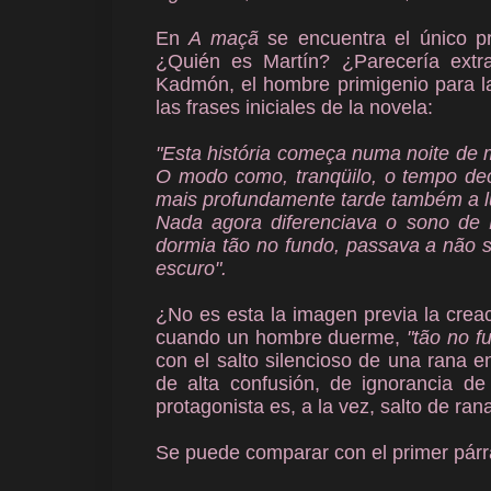
En
A maçã
se encuentra el único pr
¿Quién es Martín? ¿Parecería extr
Kadmón, el hombre primigenio para 
las frases iniciales de la novela:
"Esta história começa numa noite de 
O modo como, tranqüilo, o tempo dec
mais profundamente tarde também a 
Nada agora diferenciava o sono de
dormia tão no fundo, passava a não 
escuro".
¿No es esta la imagen previa la cre
cuando un hombre duerme,
"tão no f
con el salto silencioso de una rana e
de alta confusión, de ignorancia de
protagonista es, a la vez, salto de ran
Se puede comparar con el primer párr