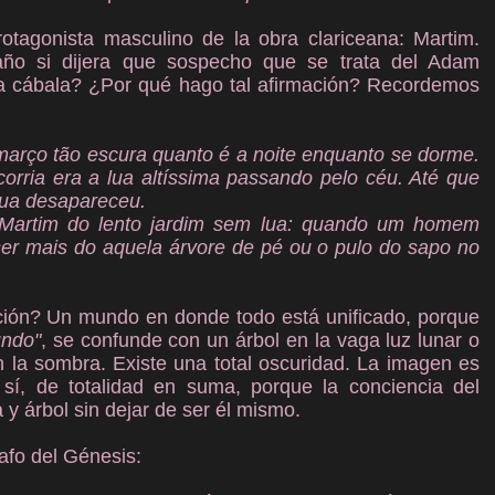
otagonista masculino de la obra clariceana: Martim.
año si dijera que sospecho que se trata del Adam
la cábala?
¿Por qué hago tal afirmación? Recordemos
março tão escura quanto é a noite enquanto se dorme.
orria era a lua altíssima passando pelo céu. Até que
lua desapareceu.
 Martim do lento jardim sem lua: quando um homem
ser mais do aquela árvore de pé ou o pulo do sapo no
ación? Un mundo en donde todo está unificado, porque
undo"
, se confunde con un árbol en la vaga luz lunar o
n la sombra. Existe una total oscuridad. La imagen es
 sí, de totalidad en suma, porque la conciencia del
a y árbol sin dejar de ser él mismo.
afo del Génesis: