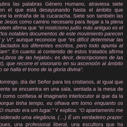
ubra las palabras Género Humano, atraviesa siete
 en el que está desayunando hasta el ámbito que
one la entraña de la cucaracha. Siete son también las
de Jesús como camino necesario para llegar a la plena
olem afirma que
"el misticismo judío más antiguo es el
"los notables documentos de este movimiento parecen
 y VI"
, aunque reconoce que
"es difícil determinar las
actados los diferentes escritos, pero todo apunta al
lam"
. En cuanto al contenido de estos tratados afirma
Libros de las hejalot»; es decir, descripciones de las
t), que recorre el visionario en su ascensión al ámbito
 se halla el trono de la gloria divina".
omingo, día del Señor para los cristianos, al igual que
lmente se encuentra en una sala, sentada a la mesa de
 como confiesa al imaginario interlocutor al que da la
orque tinha tempo, eu olhava em torno enquanto os
O mundo era um lugar."
Y explica:
"O apartamento me
onsiderado uma elegância. (…) É um verdadeiro prazer:
pues, una profesional liberal, una escultora que ha