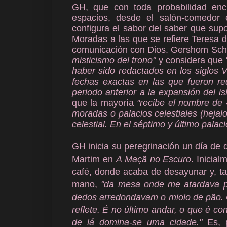
GH, que con toda probabilidad enc
espacios, desde el salón-comedor
configura el sabor del saber que sup
Moradas a las que se refiere Teresa 
comunicación con Dios. Gershom Sch
misticismo del trono"
y considera que
haber sido redactados en los siglos V
fechas exactas en las que fueron red
periodo anterior a la expansión del is
que la mayoría
"recibe el nombre de «
moradas o palacios celestiales (hejalo
celestial. En el séptimo y último palacio
GH inicia su peregrinación un día de d
Martim en
A Maçã no Escuro
. Inicia
café, donde acaba de desayunar y, tal
mano,
"da mesa onde me atardava p
dedos arredondavam o miolo de pão.
reflete. É no último andar, o que é c
de lá domina-se uma cidade."
Es, 