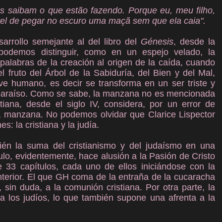
 saibam o que estão fazendo. Porque eu, meu filho,
el de pegar no escuro uma maçã sem que ela caia".
rrollo semejante al del libro del
Génesis
, desde la
 podemos distinguir, como en un espejo velado, la
palabras de la creación al origen de la caída, cuando
l fruto del Árbol de la Sabiduría, del Bien y del Mal,
ve humano, es decir se transforma en un ser triste y
l paraíso. Como se sabe, la manzana no es mencionada
istiana, desde el siglo IV, considera, por un error de
una manzana. No podemos olvidar que Clarice Lispector
s: la cristiana y la judía.
n la suma del cristianismo y del judaísmo en una
ulo, evidentemente, hace alusión a la Pasión de Cristo
33 capítulos, cada uno de ellos iniciándose con la
nterior. El que GH coma de la entraña de la cucaracha
sin duda, a la comunión cristiana. Por otra parte, la
 los judíos, lo que también supone una afrenta a la