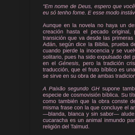
"Em nome de Deus, espero que vocês
eu só tenho fome. E esse modo instáv
Aunque en la novela no haya un desa
creación hasta el pecado original,
transición que va desde las primeras 
Adán, según dice la Biblia, prueba de
cuando pierde la inocencia y se vuel
solitario, pues ha sido expulsado de
en el
Génesis
, pero la tradición cr
traducción, que el fruto bíblico es 
se sirve en su obra de ambas tradicione
A Paixão segundo GH
supone tambié
especie de cosmovisión bíblica. Su tít
como también que la obra conste de 
misma frase con la que concluye el a
—blanda, blanca y sin sabor— alude, 
cucaracha es un animal inmundo para
religión del Talmud.