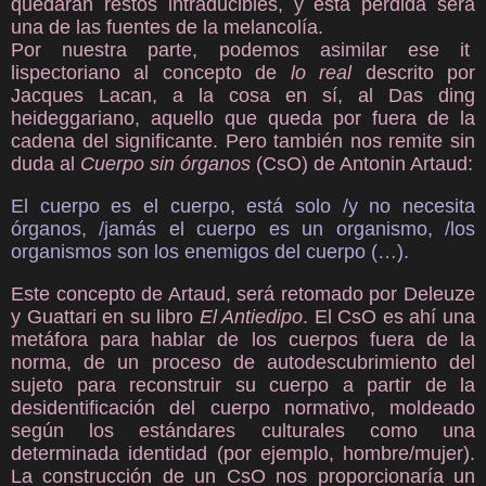
quedarán restos intraducibles, y esta pérdida será
una de las fuentes de la melancolía.
Por nuestra parte, podemos asimilar ese it
lispectoriano al concepto de
lo real
descrito por
Jacques Lacan, a la cosa en sí, al Das ding
heideggariano, aquello que queda por fuera de la
cadena del significante. Pero también nos remite sin
duda al
Cuerpo sin órganos
(CsO) de Antonin Artaud:
El cuerpo es el cuerpo, está solo /y no necesita
órganos, /jamás el cuerpo es un organismo, /los
organismos son los enemigos del cuerpo (…).
Este concepto de Artaud, será retomado por Deleuze
y Guattari en su libro
El Antiedipo
.
El CsO es ahí una
metáfora para hablar de los cuerpos fuera de la
norma, de un proceso de autodescubrimiento del
sujeto para reconstruir su cuerpo a partir de la
desidentificación del cuerpo normativo, moldeado
según los estándares culturales como una
determinada identidad (por ejemplo, hombre/mujer).
La construcción de un CsO nos proporcionaría un