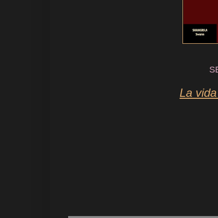
S
La vida