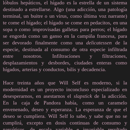
lóbulos hepáticos, el hígado es la estrella de un sistema
destinado a estrellarse. Algo (una adicción, una patología
terminal, un buitre o un virus, como última voz narrante)
te come el hígado; el hígado se come en pedacitos, en una
sopa o como improvisadas galletas para perros; el hígado
se engorda como un ganso en la campiña francesa, para
ser devorado finalmente como una
delicatessen
de la
especie, destinada al consumo de otra especie infiltrada
entre nosotros. Infiltraciones y filtraciones,
desplazamientos y desbordes, ciudades enteras como
hígados, arterias y conductos, bilis y decadencia.
Hace treinta años que Will Self es moderno, si la
modernidad es un proyecto inconcluso especializado en
desesperarnos, en asestarnos el
slapstick
de la adicción.
En la caja de Pandora había, como un caramelo
envenenado, deseo y esperanza. La esperanza de que el
deseo se cumpliera. Will Self lo sabe, y sabe que no se
cumplirá, excepto en dosis continuas de consumo y
narcóticos, de escala variable e invariable resultado