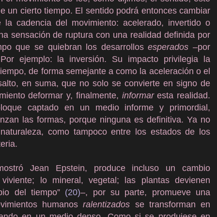
e un cierto tiempo. El sentido podrá entonces cambiar
a cadencia del movimiento: acelerado, invertido o
na sensación de ruptura con una realidad definida por
iempo que se quiebran los desarrollos
esperados
–por
Por ejemplo: la inversión. Su impacto privilegia la
tiempo, de forma semejante a como la aceleración o el
salto, en suma, que no solo se convierte en signo de
amiento deformar y, finalmente,
informar
esta realidad.
bloque captado en un medio informe y primordial,
anzan las formas, porque ninguna es definitiva. Ya no
a naturaleza, como tampoco entre los estados de los
eria.
mostró Jean Epstein, produce incluso un cambio
 viviente; lo mineral, vegetal; las plantas devienen
pio del tiempo”
(20)
–, por su parte, promueve una
ovimientos humanos
ralentizados
se transforman en
ando en un medio denso. Como si se produjese en