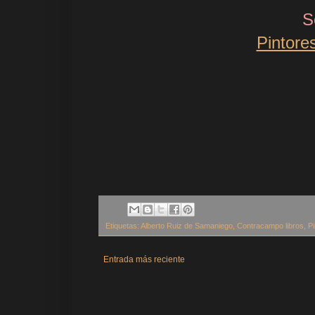
S
Pintore
Etiquetas:
Alberto Ruiz de Samaniego
,
Contracampo libros
,
Pi
Entrada más reciente