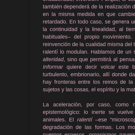
también dependerá de la realización d
en la misma medida en que cambie l
retardado. En todo caso, se genera u
la continuidad y la linealidad, al t
habituales– del propio movimiento. 
reinvención de la cualidad misma del 
ralentí lo modulan. Hablamos de un 
alteridad
, sino que permitirá al pens
Informar
quiere decir volcar este 
turbulento, embrionario, allí donde d
hay fronteras entre los reinos de l
sujetos y las cosas, el espíritu y la mat
La aceleración, por caso, como 
epistemológico: lo inerte se vuelve
animales. El
ralentí
–ese “microsco
degradación de las formas. Los m
cuerpos espesos, organismos naveg