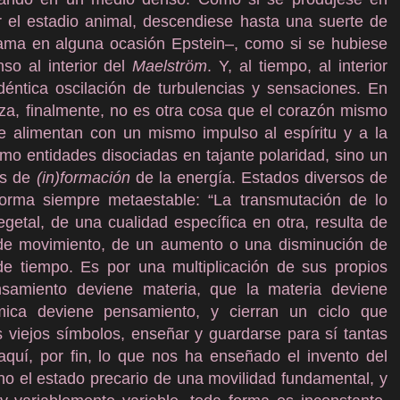
r el estadio animal, descendiese hasta una suerte de
 llama en alguna ocasión Epstein–, como si se hubiese
so al interior del
Maelström
. Y, al tiempo, al interior
déntica oscilación de turbulencias y sensaciones. En
nza, finalmente, no es otra cosa que el corazón mismo
ue alimentan con un mismo impulso al espíritu y a la
mo entidades disociadas en tajante polaridad, sino un
os de
(in)formación
de la energía. Estados diversos de
orma siempre metaestable: “La transmutación de lo
egetal, de una cualidad específica en otra, resulta de
 de movimiento, de un aumento o una disminución de
 de tiempo. Es por una multiplicación de sus propios
nsamiento deviene materia, que la materia deviene
mica deviene pensamiento, y cierran un ciclo que
s viejos símbolos, enseñar y guardarse para sí tantas
quí, por fin, lo que nos ha enseñado el invento del
no el estado precario de una movilidad fundamental, y