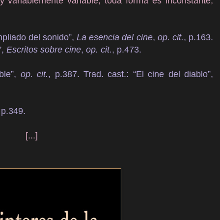
y variablemente variable, toda forma es inconstante,
mpliado del sonido”,
La esencia del cine
,
op. cit.
, p.163.
”,
Escritos sobre cine
,
op. cit.
, p.473.
ble”,
op. cit.
, p.387. Trad. cast.: “El cine del diablo”,
 p.349.
[...]