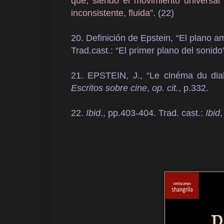
que, siendo el movimiento universal 
inconsistente, fluida”.
(22)
20. Definición de Epstein, “El plano a
Trad.cast.: “El primer plano del sonido
21. EPSTEIN, J., “Le cinéma du dia
Escritos sobre cine
,
op. cit.
, p.332.
22.
Ibid
., pp.403-404. Trad. cast.:
Ibid
,