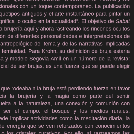
dicionales con un toque contemporáneo. La publicación
rquetipos antiguos y el arte instantáneo para pintar un
gnifica lo oculto en la actualidad”. El objetivo de
Sabat
la brujería aquí y ahora rastreando los rincones ocultos
ón de diferentes personalidades e interpretaciones de
 antropológico del tema y de las narrativas implicadas
 feminidad. Para Krohn, su definición de bruja estaría
isa y modelo Segovia Amil en un número de la revista:
cial de ser brujas, es una fuerza que se puede elegir
 que rodeaba a la bruja está perdiendo fuerza en favor
cia la brujería y la magia como parte del sentir
elta a la naturaleza, una conexión y comunión con
 ser el campo, el bosque y los medios rurales.
ede implicar actividades como la meditación diaria, la
s de energía que se ven reforzados con conocimientos
 los cristales curativos. Por ello, si rastreamos las