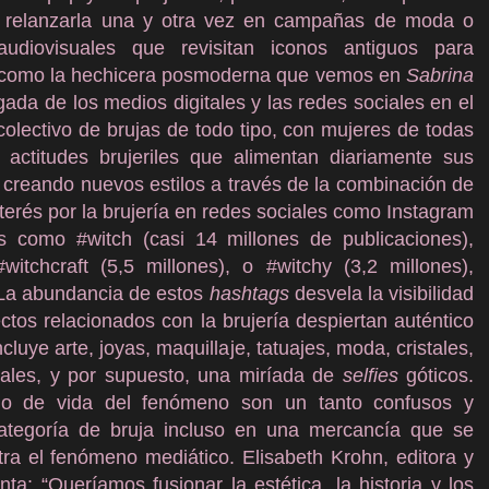
 relanzarla una y otra vez en campañas de moda o
udiovisuales que revisitan iconos antiguos para
, como la hechicera posmoderna que vemos en
Sabrina
legada de los medios digitales y las redes sociales en el
colectivo de brujas de todo tipo, con mujeres de todas
actitudes brujeriles que alimentan diariamente sus
creando nuevos estilos a través de la combinación de
nterés por la brujería en redes sociales como Instagram
 como #witch (casi 14 millones de publicaciones),
witchcraft (5,5 millones), o #witchy (3,2 millones),
 La abundancia de estos
hashtags
desvela la visibilidad
ctos relacionados con la brujería despiertan auténtico
luye arte, joyas, maquillaje, tatuajes, moda, cristales,
rales, y por supuesto, una miríada de
selfies
góticos.
tilo de vida del fenómeno son un tanto confusos y
ategoría de bruja incluso en una mercancía que se
stra el fenómeno mediático. Elisabeth Krohn, editora y
nta: “Queríamos fusionar la estética, la historia y los