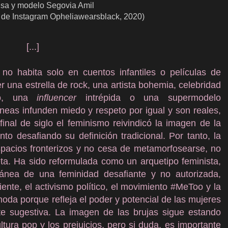
isa y modelo Segovia Amil
il de Instagram Opheliawearsblack, 2020)
[...]
 no habita solo en cuentos infantiles o películas de
 una estrella de rock, una artista bohemia, celebridad
lto, una
influencer
intrépida o una supermodelo
eas infunden miedo y respeto por igual y son reales,
inal de siglo el feminismo reivindicó la imagen de la
 desafiando su definición tradicional. Por tanto, la
spacios fronterizos y no cesa de metamorfosearse, no
eta. Ha sido reformulada como un arquetipo feminista,
ánea de una feminidad desafiante y no autorizada,
ente, el activismo político, el movimiento #MeToo y la
moda porque refleja el poder y potencial de las mujeres
e sugestiva. La imagen de las brujas sigue estando
tura pop y los prejuicios, pero si duda, es importante