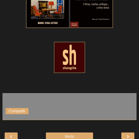
Compartir
‹
›
Inicio