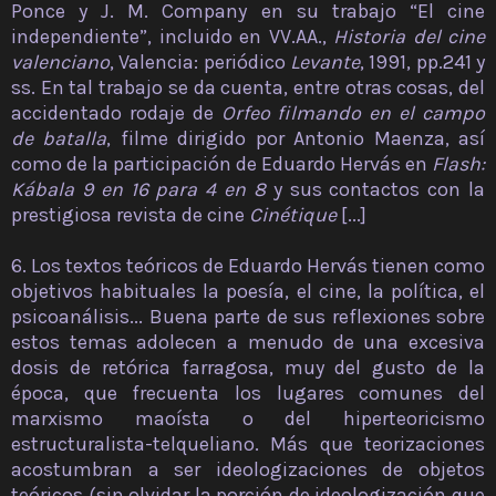
Ponce y J. M. Company en su trabajo “El cine
independiente”, incluido en VV.AA.,
Historia del cine
valenciano
, Valencia: periódico
Levante
, 1991, pp.241 y
ss. En tal trabajo se da cuenta, entre otras cosas, del
accidentado rodaje de
Orfeo filmando en el campo
de batalla
, filme dirigido por Antonio Maenza, así
como de la participación de Eduardo Hervás en
Flash:
Kábala 9 en 16 para 4 en 8
y sus contactos con la
prestigiosa revista de cine
Cinétique
[...]
6. Los textos teóricos de Eduardo Hervás tienen como
objetivos habituales la poesía, el cine, la política, el
psicoanálisis... Buena parte de sus reflexiones sobre
estos temas adolecen a menudo de una excesiva
dosis de retórica farragosa, muy del gusto de la
época, que frecuenta los lugares comunes del
marxismo maoísta o del hiperteoricismo
estructuralista-telqueliano. Más que teorizaciones
acostumbran a ser ideologizaciones de objetos
teóricos (sin olvidar la porción de ideologización que