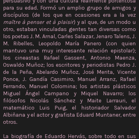
persuasivo y con una cultura realmente portentosa
para su edad. Formó un amplio grupo de amigos y
discípulos (de los que en ocasiones era a la vez
maître à penser et à plaisir
) y al que, de un modo u
otro, estaban vinculadas gentes tan diversas como
los poetas J. M. Arnal, Carles Salazar, Jenaro Talens, J.
M. Ribelles, Leopoldo María Panero (con quien
mantuvo una muy interesante relación epistolar);
los cineastas Rafael Gassent, Antonio Maenza,
Oswaldo Muñoz; los escritores y periodistas Pedro J.
de la Peña, Abelardo Muñoz, José Merita, Vicente
Ponce, J. Gandía Casimiro, Manuel Arranz, Rafael
Ferrando, Manuel Colomina; los artistas plásticos
Miguel Ángel Campano y Miquel Navarro; los
filósofos Nicolás Sánchez y Maite Larrauri, el
matemático Luis Puig, el historiador Salvador
Albiñana y el actor y grafista Eduard Muntaner, entre
otros.
La biografía de Eduardo Hervás, sobre todo en sus