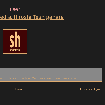
Leer
iedra. Hiroshi Teshigahara
piedra. Hiroshi Teshigahara. Cine roca y bambú
,
Javier Vives Rego
Inicio
Entrada antigua