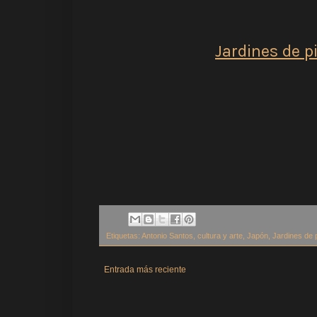
Jardines de p
Etiquetas:
Antonio Santos
,
cultura y arte
,
Japón
,
Jardines de 
Entrada más reciente