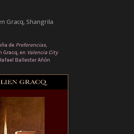
en Gracq, Shangrila
eña de
Preferencias,
en Gracq,
en
Valencia City
Rafael Ballester Añón