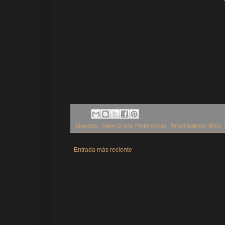
Etiquetas:
Julien Gracq
,
Preferencias
,
Rafael Ballester Añón
,
Entrada más reciente