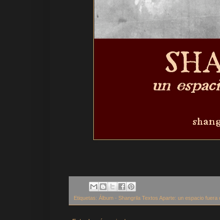
Etiquetas:
Álbum - Shangrila Textos Aparte: un espacio fuera 