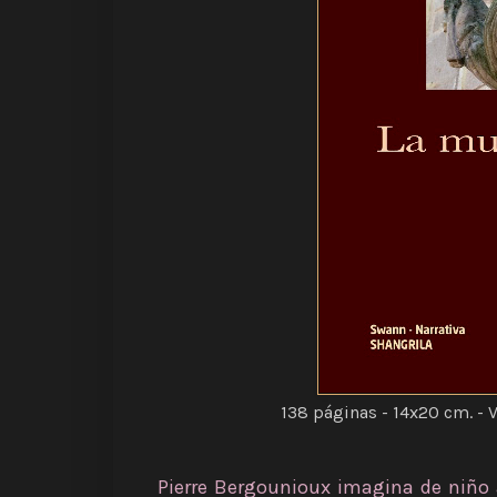
138
páginas - 14x20 cm. - V
Pierre Bergounioux imagina de niño 