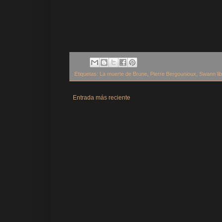
Etiquetas:
La muerte de Brune
,
Pierre Bergounioux
,
Swann li
Entrada más reciente