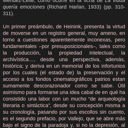
Méndez-Leite, como ocurre en la ficha de
La viuda
quería emociones
(Richard Harlan, 1933) (pp. 310-
311).
Un primer preámbulo, de Heinink, presenta la virtud
de moverse en un registro general, muy ameno, en
torno a cuestiones aparentemente inconexas, pero
fundamentales –por presuposicionales–, tales como
la producción, la propiedad intelectual, la
archivística…, desde una perspectiva, además,
histórica; y deriva en un memorial de los infortunios
por los cuales (el estado de) la preservación y el
acceso a los fondos cinematográficos patrios estan
sumamente descorazonador como se sabe. Útil
asimismo para formarse una idea cabal de en qué ha
consistido una labor con un mucho “de arqueología
literaria o sintáctica”, desde su concepción misma a
su cronología, pasando por sus escollos sin cuento,
es el segundo prefacio, por Vallejo, que se abre más
bajo el signo de la paradoja y, si no la depresión, al