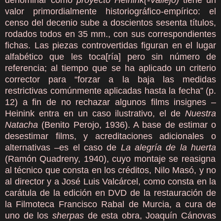
denominar como
proyecto Heinink(-Vallejo)
tiene un
valor primordialmente historiográfico-empírico: el
censo del decenio sube a doscientos sesenta títulos,
rodados todos en 35 mm., con sus correspondientes
fichas. Las piezas controvertidas figuran en el lugar
alfabético que les toca[ría] pero sin número de
referencia; al tiempo que se ha aplicado un criterio
corrector para “forzar a la baja las medidas
restrictivas comúnmente aplicadas hasta la fecha” (p.
12) a fin de no rechazar algunos films insignes –
Heinink entra en un caso ilustrativo, el de
Nuestra
Natacha
(Benito Perojo, 1936). A base de estimar o
desestimar films, y acreditaciones adicionales o
alternativas –es el caso de
La alegría de la huerta
(Ramón Quadreny, 1940), cuyo montaje se reasigna
al técnico que consta en los créditos, Nilo Masó, y no
al director y a José Luis Valcárcel, como consta en la
carátula de la edición en DVD de la restauración de
la Filmoteca Francisco Rabal de Murcia, a cura de
uno de los
sherpas
de esta obra, Joaquín Cánovas