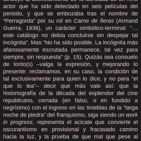
actor que ha sido detectado en seis películas del
periodo, y que se embozaba tras el nombre de
“Perragorda” por su rol en
Carne de fieras
(Armand
Guerra, 1936), un carácter simbólico-terminal: “…
este catálogo no debía concluirse sin despejar tal
incógnita”. Mas “No ha sido posible. La incógnita más
afanosamente escrutada permanece, tal vez para
siempre, sin respuesta” (p. 15). Quizás sea consuelo
de tonto(s) –valga la expresión, y mejorando lo
presente: reclamamos, en su caso, la condición de
tal exclusivamente para quien lo dice, y no para “el
que lo lea”– decir que más vale así: que la
historiografía de la década del esplendor del cine
republicano, cerrada (en falso, o en fundido a
negrísimo) con el ingreso en las tinieblas de la “larga
noche de piedra” del franquismo, siga siendo un
work
in progress
, representa el acicate que convierte el
oscurantismo en provisional y fracasado camino
hacia la luz, y la prueba de que mal que pese al