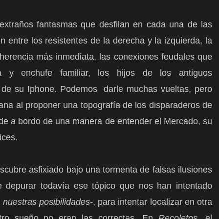
, extraños fantasmas que desfilan en cada una de las
n entre los resistentes de la derecha y la izquierda, la
 herencia más inmediata, las conexiones feudales que
a y enchufe familiar, los hijos de los antiguos
as de su Iphone. Podemos
darle muchas vueltas, pero
iana al proponer una topografía de los disparaderos de
o de a bordo de una manera de entender el Mercado, su
ices.
descubre asfixiado bajo una tormenta de falsas ilusiones
 depurar todavía ese tópico que nos han intentado
nuestras posibilidades
-, para intentar localizar en otra
estro sueño no eran las correctas. En
Recoletos
, el