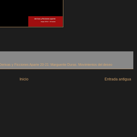
Derivas y Ficciones Aparte 20-21: Marguerite Duras. Movimientos del deseo
Inicio
Entrada antigua