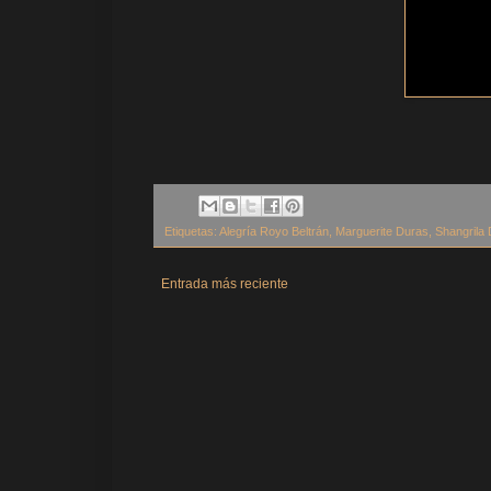
Etiquetas:
Alegría Royo Beltrán
,
Marguerite Duras
,
Shangrila 
Entrada más reciente