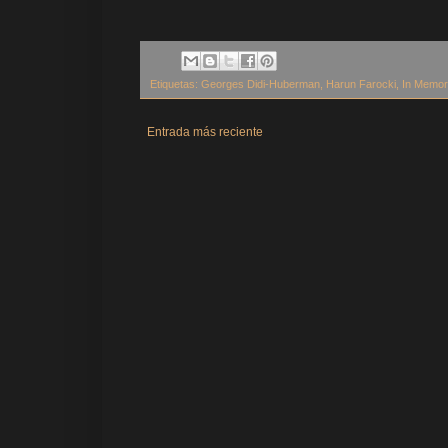
Etiquetas:
Georges Didi-Huberman
,
Harun Farocki
,
In Memor
Entrada más reciente