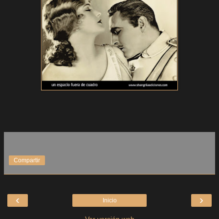
Compartir
‹
›
Inicio