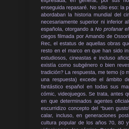
expresada, en general, por sus h
enseguida repasaré. No sólo eso: la pr
abordaban la historia mundial del c
necesariamente superior ni inferior al
española, otorgando a
No profanar e
ciegos filmada por Amando de Ossor
Rec, el estatus de aquellas obras qu
resto en el marco en que han sido ins
estudiosos, cineastas e incluso afi
existía como subgénero o bien reves
tradición? La respuesta, me temo (o mej
una respuesta) excede el ámbito de
fantástico español en todas sus manife
cómic, videojuegos. Se trata, antes
en que determinados agentes oficial
escurridizo concepto del “buen gusto
calar, incluso, en generaciones post
cultura popular de los años 70, 80 y 9