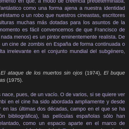
momento en que, a modo de creencia predeterminada,
fantástico como una forma ajena a nuestra identidad
préstamo o un robo que nuestros cineastas, escritores
culturas muchas más dotadas para los asuntos de la
 momento es fácil convencernos de que Francisco de
, nada menos) es un pintor eminentemente realista. De
do un cine de zombis en España de forma continuada o
ta irrelevante en el conjunto mundial del subgénero,
,
El ataque de los muertos sin ojos
(1974),
El buque
tas
(1975).
 nace, pues, de un vacío. O de varios, si se quiere ver
ombi en el cine ha sido abordada ampliamente y desde
lar en las últimas dos décadas, campo en el que se ha
n bibliográfica), las películas españolas sólo han
elantado, como un espacio aparte en el marco de