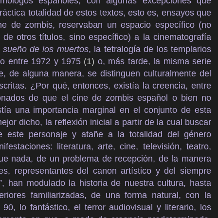
omólogos españoles, con algunas excepciones que
áctica totalidad de estos textos, esto es, ensayos que
ine de zombis, reservaban un espacio específico (no
 de otros títulos, sino específico) a la cinematografía
l sueño de los muertos
, la tetralogía de los templarios
io entre 1972 y 1975
(1)
o, más tarde, la misma serie
e, de alguna manera, se distinguen culturalmente del
critas. ¿Por qué, entonces, existía la creencia, entre
cionados de que el cine de zombis español o bien no
tía una importancia marginal en el conjunto de esta
or dicho, la reflexión inicial a partir de la cual buscar
 este personaje y atañe a la totalidad del género
staciones: literatura, arte, cine, televisión, teatro,
 que nada, de un problema de recepción, de la manera
es, representantes del canon artístico y del siempre
”, han modulado la historia de nuestra cultura, hasta
eriores familiarizadas, de una forma natural, con la
0, lo fantástico, el terror audiovisual y literario, los