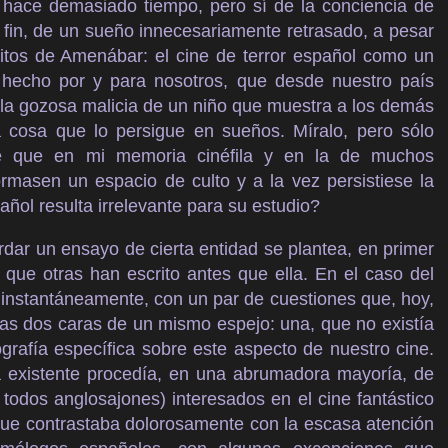
ó hace demasiado tiempo, pero sí de la conciencia de
r fin, de un sueño innecesariamente retrasado, a pesar
xitos de Amenábar: el cine de terror español como un
o, hecho por y para nosotros, que desde nuestro país
la gozosa malicia de un niño que muestra a los demás
la cosa que lo persigue en sueños. Míralo, pero sólo
e que en mi memoria cinéfila y en la de muchos
ormasen un espacio de culto y a la vez persistiese la
ñol resulta irrelevante para su estudio?
rdar un ensayo de cierta entidad se plantea, en primer
 que otras han escrito antes que ella. En el caso del
 instantáneamente, con un par de cuestiones que, hoy,
 las dos caras de un mismo espejo: una, que no existía
ografía específica sobre este aspecto de nuestro cine.
ía existente procedía, en una abrumadora mayoría, de
i todos anglosajones) interesados en el cine fantástico
ue contrastaba dolorosamente con la escasa atención