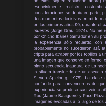
de ellas, siguen repitiendo ahora) r
esencialmente realista, costumb
consideraciones se debía en parte, pe
dos momentos decisivos en mi formac
en los primeros años 90, durante el 
muertos
(Jorge Grau, 1974). No me ref
por Chicho Ibáñez Serrador en su p
la experiencia sólo recuerdo, con
probablemente no sucedieron así, la
cripta para atrapar por los tobillos a
una imagen que conservo en formol en 
plano secuencia inaugural de La no
la silueta translucida de un escuelo
Steven Spielberg, 1975). La clase 
confunde para convencernos de que 
experiencia se produce casi veinte a
Rec (Jaume Balagueró y Paco Plaza, 
imágenes evocadas a lo largo de los 