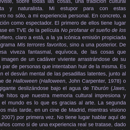
eviste, sobre todas las cosas, una tradición cultural
rista y naturalista. Mi estupor para con estas
ro no sólo, a mi experiencia personal. En concreto, a
ión como espectador. El primero de ellos tiene lugar
pase en TVE de la película
No profanar el sueño de los
iero, claro a está, a la ya icónica emisión propiciada
rograma
Mis terrores favoritos
, sino a una posterior. De
 esa viveza fantasmal, equívoca, de las cosas que
 imagen de un cadáver viviente arrastrándose de su
 un par de personas que intentaban huir de la misma. Es
el desván mental de las pesadillas latentes, junto al
che de
Halloween
(
Halloween
, John Carpenter, 1978) o
 gigante deslizándose bajo el agua de
Tiburón
(
Jaws
,
de hitos que nuestra memoria cultural impresiona y
el mundo es lo que es gracias al arte. La segunda
ños más tarde, en un cine de Madrid, mientras visiono
2007) por primera vez. No tiene lugar hablar aquí de
años como si de una experiencia real se tratase, dado