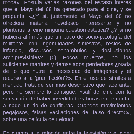
moda».
Postula varias razones del escaso interés
que el Mayo del 68 ha generado para el cine, y se
pregunta. «¿Y si, justamente el Mayo del 68 no
ofreciera material novelesco interesante y no
planteara al cine ninguna cuestión estética? ¿Y si no
hubiera allí más que un poco de socio-patología del
militante, con ingenuidades siniestras, restos de
infancia, discursos sonámbulos y desilusiones
archiprevisibles? (€) Pocos muertos, no los
suficientes mártires y demasiados perdedores ¿Nada
de lo que nutre la necesidad de imágenes y el
recurso a la 'gran ficción'?». En el uso de símiles a
menudo trata de ser más descriptivo que lacerante,
pero no siempre lo consigue: «salí del cine con la
sensación de haber invertido tres horas en remontar
a nado un rio de confituras. Grandes movimientos
pegajosos, falsas vacilaciones del falso directo€»,
sobre una película de Lelouch.
En cuanto a la relación entre la televisión y el cine: