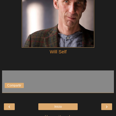
Will Self
Compartir
‹
›
Inicio