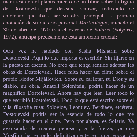
manifiesta en el planteamiento de un filme sobre la figura
de Dostoievski que deseaba realizar, indicando de
antemano que iba a ser su obra principal. La primera
anotación de su dietario personal
Martirologio
, iniciado el
30 de abril de 1970 tras el estreno de
Solaris
(
Solyaris
,
1972), anticipa precisamente esta ambición crucial:
Otra vez he hablado con Sasha Misharin sobre
Dostoievski. Aquí lo que importa es escribir. Sin fijarse en
la puesta en escena. No creo que tenga sentido adaptar las
obras de Dostoievski. Hace falta hacer un filme sobre el
propio Fiódor Mijáilovich. Sobre su carácter, su Dios y su
diablo, su obra. Anatoli Solonitsin, podría hacer de un
magnífico Dostoievski. Ahora hay que leer. Leer todo lo
que escribió Dostoievski. Todo lo que está escrito sobre él
y la filosofía rusa: Soloviov, Leontiev, Berdiaev, etcétera.
Dostoievski podría ser la esencia de todo lo que me
gustaría hacer en el cine. Pero por ahora, es Solaris. Va
avanzando de manera penosa y a la fuerza, ya que
Mosfilm ha entrado definitivamente en una época de