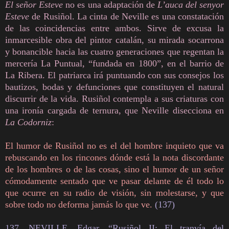
El señor Esteve
no es una adaptación de
L’auca del senyor
Esteve
de Rusiñol. La cinta de Neville es una constatación
de las coincidencias entre ambos. Sirve de excusa la
inmarcesible obra del pintor catalán, su mirada socarrona
y bonancible hacia las cuatro generaciones que regentan la
mercería La Puntual, “fundada en 1800”, en el barrio de
La Ribera. El patriarca irá puntuando con sus consejos los
bautizos, bodas y defunciones que constituyen el natural
discurrir de la vida. Rusiñol contempla a sus criaturas con
una ironía cargada de ternura, que Neville disecciona en
La Codorniz
:
El humor de Rusiñol no es el del hombre inquieto que va
rebuscando en los rincones dónde está la nota discordante
de los hombres o de las cosas, sino el humor de un señor
cómodamente sentado que ve pasar delante de él todo lo
que ocurre en su radio de visión, sin molestarse, y que
sobre todo no deforma jamás lo que ve.
(
137)
137. NEVILLE, Edgar, “Rusiñol II: El tranvía del