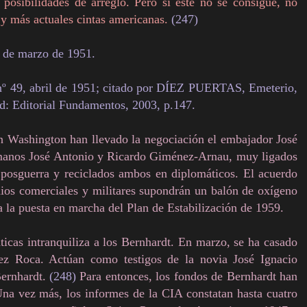
s posibilidades de arreglo. Pero si este no se consigue, no
y más actuales cintas americanas.
(247)
2 de marzo de 1951.
nº 49, abril de 1951; citado por DÍEZ PUERTAS, Emeterio,
d: Editorial Fundamentos, 2003, p.147.
En Washington han llevado la negociación el embajador José
ermanos José Antonio y Ricardo Giménez-Arnau, muy ligados
 posguerra y reciclados ambos en diplomáticos. El acuerdo
nios comerciales y militares supondrán un balón de oxígeno
 la puesta en marcha del Plan de Estabilización de 1959.
ticas intranquiliza a los Bernhardt. En marzo, se ha casado
ez Roca. Actúan como testigos de la novia José Ignacio
ernhardt.
(248)
Para entonces, los fondos de Bernhardt han
na vez más, los informes de la CIA constatan hasta cuatro