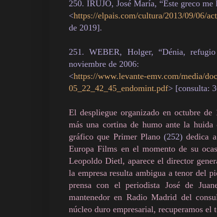
250. IRUJO, José María, “Este greco me 
<
https://elpais.com/cultura/2013/09/06/
de 2019].
251. WEBER, Holger, “Dénia, refugi
noviembre de 2006:
<
https://www.levante-emv.com/media/d
05_22_42_45_endomint.pdf
> [consulta: 
El despliegue organizado en octubre de 
más una cortina de humo ante la huida 
gráfico que Primer Plano
(252)
dedica a 
Europa Films en el momento de su ocas
Leopoldo Dietl, aparece el director gen
la empresa resulta ambigua a tenor del p
prensa con el periodista José de Juane
mantenedor en Radio Madrid del consult
núcleo duro empresarial, recuperamos el t