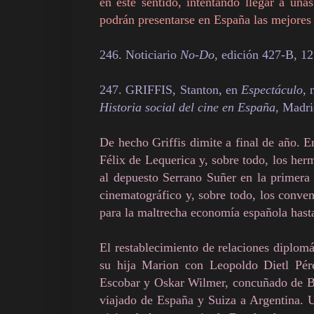
en este sentido, intentando llegar a una
podrán presentarse en España las mejores 
246. Noticiario
No-Do
, edición 427-B, 1
247. GRIFFIS, Stanton, en
Espectáculo
, 
Historia social del cine en España
, Madri
De hecho Griffis dimite a final de año. 
Félix de Lequerica y, sobre todo, los h
al depuesto Serrano Suñer en la primera
cinematográfico y, sobre todo, los conve
para la maltrecha economía española hasta
El restablecimiento de relaciones diplomá
su hija Marion con Leopoldo Dietl Pér
Escobar y Oskar Wilmer, concuñado de B
viajado de España y Suiza a Argentina. U