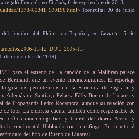
lo regaló Franco”, en
El País
, 8 de septiembre de 2013:
actualidad/1378485841_999198.html
> [consulta: 30 de junio
o del hombre del Fhürer en España”, en
Levante
, 5 de
ocumentos/2006-11-12_DOC_2006-11-
30 de noviembre de 2019].
1951 para el estreno de La canción de la Malibrán parece
de Bernhardt que un evento cinematográfico. El reportaje
la gala nos permite constatar la estructura de Sagitario y
o. Además de Santiago Peláez, Félix Bueno de Linares y
eral de Propaganda Pedro Rocamora, aunque su relación con
ie de foto. La empresa cuenta también como responsable de
s, crítico cinematográfico y teatral del diario Arriba y
orio sentimental Hablando con la esfinge. En cuanto al
estimonio del hijo de Bueno de Linares: