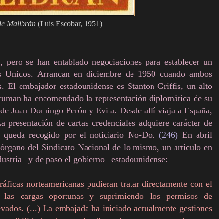
de Malibrán
(Luis Escobar, 1951)
, pero se han entablado negociaciones para establecer un
os Unidos. Arrancan en diciembre de 1950 cuando ambos
as. El embajador estadounidense es Stanton Griffis, un alto
Truman ha encomendado la representación diplomática de su
a de Juan Domingo Perón y Evita. Desde allí viaja a España,
 presentación de cartas credenciales adquiere carácter de
í queda recogido por el noticiario No-Do.
(246)
En abril
 órgano del Sindicato Nacional de lo mismo, un artículo en
industria –y de paso el gobierno– estadounidense:
áficas norteamericanas pudieran tratar directamente con el
te las cargas oportunas y suprimiendo los permisos de
evados. (...) La embajada ha iniciado actualmente gestiones