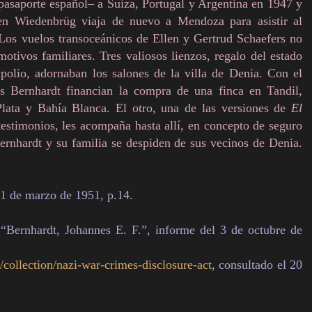
 pasaporte español– a Suiza, Portugal y Argentina en 1947 y
 Wiedenbrüg viaja de nuevo a Mendoza para asistir al
Los vuelos transoceánicos de Ellen y Gertrud Schaefers no
otivos familiares. Tres valiosos lienzos, regalo del estado
polio, adornaban los salones de la villa de Denia. Con el
os Bernhardt financian la compra de una finca en Tandil,
Plata y Bahía Blanca. El otro, una de las versiones de
El
 testimonios, les acompaña hasta allí, en concepto de seguro
rnhardt y su familia se despiden de sus vecinos de Denia.
31 de marzo de 1951, p.14.
 “Bernhardt, Johannes E. F.”, informe del 3 de octubre de
/collection/nazi-war-crimes-disclosure-act
, consultado el 20