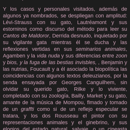
Y los casos y personales visitados, además de
algunos ya nombrados, se despliegan con amplitud:
Lévi-Strauss con su gato, Lautréamont y sus
estorninos como discurso del método para leer su
Cantos de Maldoror
, Derrida desnudo, inquietado por
su vigilante gata mientras él se ducha y las
reflexiones vertidas en sus
seminarios animales
,
Agamben y la
vida nuda
y sus diferencias entre
zoon
y
bios, y la fuga de las bestias invisbles,
, Benjamin y
las nutrias, Foucault y a él asociado la biopolítica las
coincidencias con algunos textos deleuzianos, por la
senda ensayada por Georges Canguilhem, sin
olvidar su querido gato, Rilke y lo viviente,
completado con su zoología, Bailly, Market y su gato,
amante de la música de Mompou, flmado y tomado
de un
graffti
como si de un reflejo especular se
tratara, y los dos Rousseau el pintor con su
representaciones animales y el ginebrino, y sus
elogios del estado natural, salvaje, o un cineasta