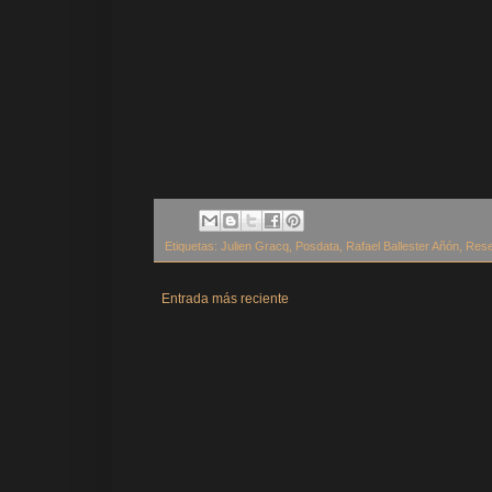
Etiquetas:
Julien Gracq
,
Posdata
,
Rafael Ballester Añón
,
Res
Entrada más reciente