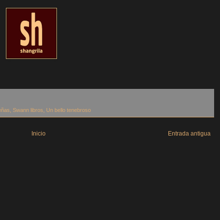
eñas
,
Swann libros
,
Un bello tenebroso
Inicio
Entrada antigua