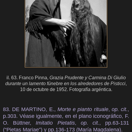
il. 63. Franco Pinna,
Grazia Prudente y Carmina Di Giulio
durante un lamento fúnebre en los alrededores de Pisticci
,
10 de octubre de 1952. Fotografía argéntica.
83. DE MARTINO, E.,
Morte e pianto rituale
,
op. cit.
,
p.303. Véase igualmente, en el plano iconográfico, F.
O. Büttner,
Imitatio Pietatis
,
op. cit.
, pp.63-131
(“Pietas Mariae”) y pp.136-173 (María Magdalena).