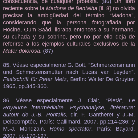
consecuencia, de cualquier protesta.
(86)
Un libro
reciente sobre la
Madona de Bentalha
[il. 8] no olvida
precisar la ambigüedad del término “Madona”,
considerando que la persona fotografiada por
Hocine, Oum Saâd, lloraba entonces a su hermano,
su cuñada y su sobrino, pero no por ello deja de
referirse a los ejemplos culturales exclusivos de la
Mater dolorosa
.
(87)
85. Véase especialmente G. Bott, “Schmerzensmann
und Schmerzensmutter nach Lucas van Leyden”,
Festschrift für Peter Metz
, Berlín: Walter De Gruyter,
1965, pp.345-360.
86. Véase especialmente J. Clair, “Pietà”,
Le
Royaume intermédiaire. Psychanalyse, littérature:
autour de J.-B. Pontalis
, dir. F. Gantheret y J.-M.
Delacomptée, París: Gallimard, 2007, pp.214-236; y
M.-J. Mondzain,
Homo spectator
, París: Bayard,
2007, pp.170-197.