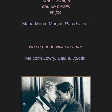
i amor: vertigen
dau de miralls
en joc.
Maria-Mercé Marçal,
Raó del cos
.
No se puede vivir sin amar.
Malcolm Lowry,
Bajo el volcán
.