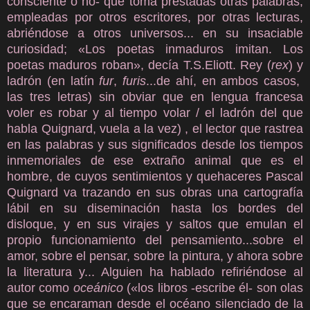
consciente o no- que toma prestadas otras palabras,
empleadas por otros escritores, por otras lecturas,
abriéndose a otros universos... en su insaciable
curiosidad; «Los poetas inmaduros imitan. Los
poetas maduros roban», decía T.S.Eliott. Rey (
rex
) y
ladrón (en latín
fur
,
furis
...de ahí, en ambos casos,
las tres letras) sin obviar que en lengua francesa
voler es robar y al tiempo volar / el ladrón del que
habla Quignard, vuela a la vez) , el lector que rastrea
en las palabras y sus significados desde los tiempos
inmemoriales de ese extraño animal que es el
hombre, de cuyos sentimientos y quehaceres Pascal
Quignard va trazando en sus obras una cartografía
lábil en su diseminación hasta los bordes del
disloque, y en sus virajes y saltos que emulan el
propio funcionamiento del pensamiento...sobre el
amor, sobre el pensar, sobre la pintura, y ahora sobre
la literatura y... Alguien ha hablado refiriéndose al
autor como
oceánico
(«los libros -escribe él- son olas
que se encaraman desde el océano silenciado de la