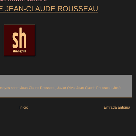
E JEAN-CLAUDE ROUSSEAU
nsayos sobre Jean-Claude Rousseau
,
Javier Oliva
,
Jean-Claude Rousseau
,
José
Inicio
Entrada antigua