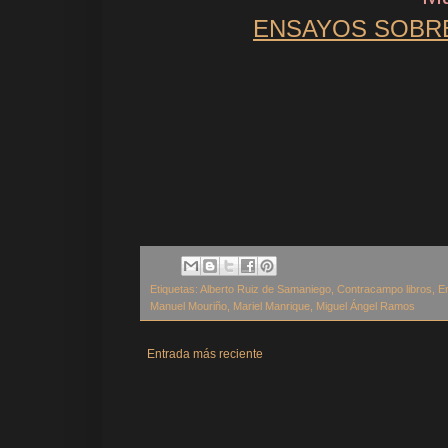
ENSAYOS SOBR
Etiquetas:
Alberto Ruiz de Samaniego
,
Contracampo libros
,
E
Manuel Mouriño
,
Mariel Manrique
,
Miguel Ángel Ramos
Entrada más reciente