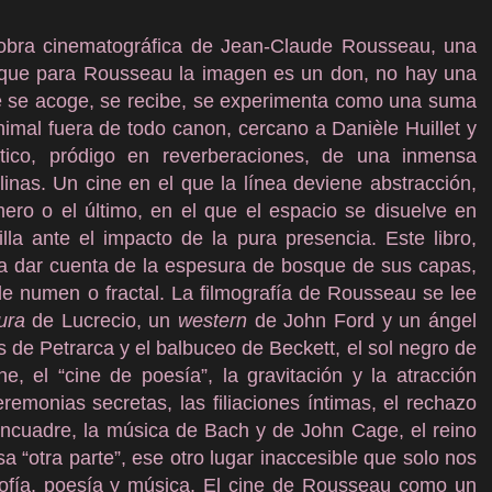
 obra cinematográfica de Jean-Claude Rousseau, una
 que para Rousseau la imagen es un don, no hay una
ne se acoge, se recibe, se experimenta como una suma
nimal fuera de todo canon, cercano a Danièle Huillet y
ético, pródigo en reverberaciones, de una inmensa
plinas. Un cine en el que la línea deviene abstracción,
ero o el último, en el que el espacio se disuelve en
lla ante el impacto de la pura presencia. Este libro,
ra dar cuenta de la espesura de bosque de sus capas,
de numen o fractal. La filmografía de Rousseau se lee
ura
de Lucrecio, un
western
de John Ford y un ángel
 de Petrarca y el balbuceo de Beckett, el sol negro de
e, el “cine de poesía”, la gravitación y la atracción
remonias secretas, las filiaciones íntimas, el rechazo
 encuadre, la música de Bach y de John Cage, el reino
sa “otra parte”, ese otro lugar inaccesible que solo nos
losofía, poesía y música. El cine de Rousseau como un