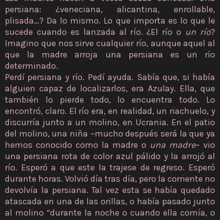
persiana: ¿veneciana, alicantina, enrollable,
plisada…? Da lo mismo. Lo que importa es lo que le
sucede cuando es lanzada al río. ¿El río o
un río
?
Imagino que nos sirve cualquier río, aunque aquel al
que la madre arroja una persiana es un río
determinado.
Perdí persiana y río. Pedí ayuda. Sabía que, si había
alguien capaz de localizarlos, era Azulay. Ella, que
también lo pierde todo, lo encuentra todo. Lo
encontró, claro. El río era, en realidad, un riachuelo, y
discurría junto a un molino, en Ucrania. En el patio
del molino, una niña –mucho después será la que ya
hemos conocido como la madre o
una madre
– vio
una persiana rota de color azul pálido y la arrojó al
río. Esperó a que este la trajese de regreso. Esperó
durante horas. Volvió día tras día, pero la corriente no
devolvía la persiana. Tal vez esta se había quedado
atascada en una de las orillas, o había pasado junto
al molino “durante la noche o cuando ella comía, o