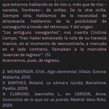
que estamos hablando es de ríos o, más que de ríos –
canales, fronteras–, de orillas. De la otra orilla.
Siempre otra. Hablamos de la necesidad de
atravesarla. Hablamos de la posibilidad de
conseguirlo a través del retroceso. Y del origen.
“Los antiguos navegantes”, nos cuenta Cristina
Campo, “tras haber extraviado la ruta de su travesía
marina, en el momento de reencontrarla, a menudo
en el lado contrario, llamaban a la maniobra
‘avanzar de regreso’”.
(5)
Avancemos, pues, de regreso.
2. WEINBERGER, Eliot,
Algo elemental
, Vilaür, Girona:
Atalanta, 2010.
3. BARTHES, Roland,
La cámara lúcida
, Barcelona:
Paidós, 2009.
4. CLARIOND, Jeannette L., en CARSON, Anne,
Economía de lo que no se pierde
, Madrid: Vaso Roto,
2020.