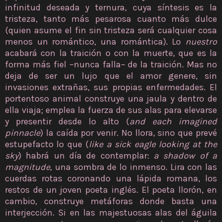
infinitud deseada y ternura, cuya síntesis es la
tristeza, tanto más pesarosa cuanto más dulce
(quien asume el fin sin tristeza será cualquier cosa
menos un romántico, una romántica). Lo
nuestro
acabará con la traición o con la muerte, que es la
forma más fiel –nunca falla– de la traición. Mas no
deja de ser un lujo que el amor genere, sin
invasiones extrañas, sus propias enfermedades. El
portentoso animal construye una jaula y dentro de
ella viaja; emplea la fuerza de sus alas para elevarse
y presentir desde lo alto (
and each imagined
pinnacle
) la caída por venir. No llora, sino que prevé
estupefacto lo que (
like a sick eagle looking at the
sky
) habrá un día de contemplar:
a shadow of a
magnitude
, una sombra de lo inmenso. Lira con las
cuerdas rotas coronando una lápida romana, los
restos de un joven poeta inglés. El poeta llorón, en
cambio, construye metáforas donde basta una
interjección. Si en las majestuosas alas del águila