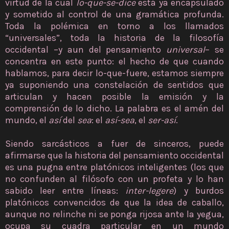
virtud de la cual
lo-que-se-dice
está ya encapsulado
y sometido al control de una gramática profunda.
Toda la polémica en torno a los llamados
“universales”, toda la historia de la filosofía
occidental –y aun del pensamiento
universal
– se
concentra en este punto: el hecho de que cuando
hablamos, para decir lo-que-fuere, estamos siempre
ya suponiendo una constelación de sentidos que
articulan y hacen posible la emisión y la
comprensión de lo dicho. La palabra es el amén del
mundo, el
así
del
sea
: el
así-sea
, el
ser-así
.
Siendo sarcásticos a fuer de sinceros, puede
afirmarse que la historia del pensamiento occidental
es una pugna entre platónicos inteligentes (los que
no confunden al filósofo con un profeta y lo han
sabido leer entre líneas:
inter-legere
) y burdos
platónicos convencidos de que la idea de caballo,
aunque no relinche ni se ponga rijosa ante la yegua,
ocupa su cuadra particular en un mundo