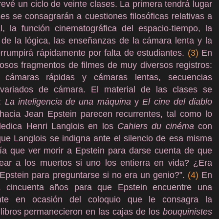
revé un ciclo de veinte clases. La primera tendrá lugar
s se consagrarán a cuestiones filosóficas relativas a
l, la función cinematográfica del espacio-tiempo, la
n de la lógica, las enseñanzas de la cámara lenta y la
errumpirá rápidamente por falta de estudiantes.
(3)
En
osos fragmentos de filmes de muy diversos registros:
cámaras rápidas y cámaras lentas, secuencias
 variados de cámara. El material de las clases se
n:
La inteligencia de una máquina
y
El cine del diablo
 hacia Jean Epstein parecen recurrentes, tal como lo
dedica Henri Langlois en los
Cahiers du cinéma
con
ue Langlois se indigna ante el silencio de esa misma
abía que ver morir a Epstein para darse cuenta de que
ar a los muertos si uno los entierra en vida? ¿Era
 Epstein para preguntarse si no era un genio?”.
(4)
En
a cincuenta años para que Epstein encuentre una
mente en ocasión del coloquio que le consagra la
ibros permanecieron en las cajas de los
bouquinistes