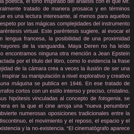
la poética, el tono inspirado del análisis con el que Mr.
ralmente tratado de manera prosaica y en términos
ue es una lectura interesante, al menos para aquellos
espeto por las mágicas complejidades del instrumento
éntesis virtual. Este paréntesis sugiere, al evocar el
 lengua francesa, la posibilidad de una proximidad
as mayores de la vanguardia. Maya Deren no ha leído
No encontramos ninguna otra mención a Jean Epstein
tada por el título del libro, como lo evidencia la frase
jidad de la cámara crea a veces la ilusión de ser una
 inspirar su manipulación a nivel explorativo y creativo
e una máquina
se publica en 1946. En ese tratado de
rafos cortos con un estilo intenso y preciso, cristalino,
 sus hipótesis vinculadas al concepto de
fotogenia
, se
nera en la que el cine arroja una “nueva penumbra”
ubvierte numerosas oposiciones tradicionales entre la
 discontinuo, el movimiento y el reposo, el espacio y el
existencia y la no-existencia. “El cinematógrafo aparece