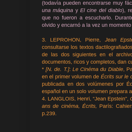
(todavía pueden encontrarse muy fác
una máquina
y
El cine del diablo
), 
que no fueron a escucharlo. Durant
olvido y encarnó a la vez un momento 
3. LEPROHON, Pierre,
Jean Epst
consultarse los textos dactilografiado
de las dos siguientes en el archi
documentos, ricos y completos, dan cue
*
[N. de. T.]
:
Le Cinéma du Diable
, P
en el primer volumen de
Écrits sur le
publicada en dos volúmenes por Édi
español en un solo volumen prepara ac
4. LANGLOIS, Henri, “Jean Epstein”,
ans de cinéma, Écrits,
París: Cahier
p.239.