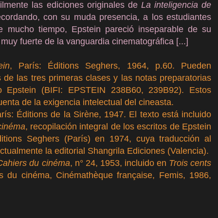
ilmente las ediciones originales de
La inteligencia de
recordando, con su muda presencia, a los estudiantes
e mucho tiempo, Epstein pareció inseparable de su
muy fuerte de la vanguardia cinematográfica [...]
ein
, París: Éditions Seghers, 1964, p.60. Pueden
s de las tres primeras clases y las notas preparatorias
vo Epstein (BIFI: EPSTEIN 238B60, 239B92). Estos
nta de la exigencia intelectual del cineasta.
arís: Éditions de la Sirène, 1947. El texto está incluido
 cinéma
, recopilación integral de los escritos de Epstein
tions Seghers (París) en 1974, cuya traducción al
tualmente la editorial Shangrila Ediciones (Valencia).
Cahiers du cinéma
, n° 24, 1953, incluido en
Trois cents
s du cinéma, Cinémathèque française, Femis, 1986,