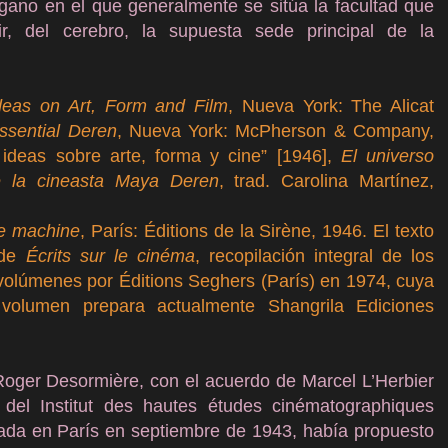
ano en el que generalmente se sitúa la facultad que
ir, del cerebro, la supuesta sede principal de la
eas on Art, Form and Film
, Nueva York: The Alicat
ssential Deren
, Nueva York: McPherson & Company,
ideas sobre arte, forma y cine” [1946],
El universo
e la cineasta Maya Deren
, trad. Carolina Martínez,
ne machine
, París: Éditions de la Sirène, 1946. El texto
 de
Écrits sur le cinéma
, recopilación integral de los
 volúmenes por Éditions Seghers (París) en 1974, cuya
volumen prepara actualmente Shangrila Ediciones
Roger Desormière, con el acuerdo de Marcel L’Herbier
 del Institut des hautes études cinématographiques
ada en París en septiembre de 1943, había propuesto