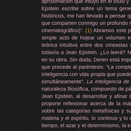
aproximación que intuyo en el título y 
Epstein escribe sobre un tema gene
históricos, me han llevado a pensar q
que comparten conmigo un profundo r
cinematográfico)”.
(1)
Abramos este par
simple acto de hojear un volumen en
teórica intuitiva entre dos cineast
todavía a Jean Epstein. ¿Lo leerá? 
en su obra. Sin duda, Deren está impac
que precede al paréntesis: “La comple
inteligencia con vida propia que puede
simultáneamente”.
La inteligencia d
naturaleza filosófica, compuesto de pár
Jean Epstein, al desarrollar y afinar
propone reflexionar acerca de la ma
sobre las categorías metafísicas y s
materia y el espíritu, lo continuo y lo
tiempo, el azar y el determinismo, la 