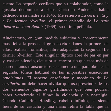
cuento La pequeña cerillera que su colaborador, como le
gustaba denominar a Hans Christian Andersen, había
dedicado a su madre en 1845. Me refiero a
La cerillerita
y
a
Le dernier réveillon
, el primer episodio de
Le petit
théâtre de Jean Renoir
(1969), su última película.
Alucinatoria, en gran medida subjetiva y aparentemente
más fiel a la prosa del gran escritor danés la primera de
ellas; realista, romántica, libre adaptación la segunda [Le
dernier réveillon. Este singular díptico abre de par en par
y, casi en silencio, clausura su carrera sin que esos más de
cuarenta años transcurridos se sumen a una para obtener la
segunda, tónica habitual de las imposibles ecuaciones
renoirianas
. El aspecto ensoñador y mecánico de
La
cerillerita
no debe hacer olvidar que osa prescindir de los
dos elementos digamos griffithianos que bien podrían
haber vertebrado el filme: la violencia y la nostalgia.
Cuando Catherine Hessling, cabello infinito, se sienta
fuera de su casucha y una mano retira la tabla que la